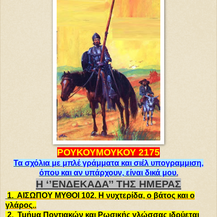
ΡΟΥΚΟΥΜΟΥΚΟΥ 21
7
5
Τα σχόλια με μπλέ γράμματα και σιέλ υπογραμμιση,
όπου και αν υπάρχουν, είναι δικά μου
.
Η ‘’ΕΝΔΕΚΑΔΑ’’ ΤΗΣ ΗΜΕΡΑΣ
1.
ΑΙΣΩΠΟΥ ΜΥΘΟΙ 102. Η νυχτερίδα, ο βάτος και ο
γλάρος..
2.
Τμήμα Ποντιακών και Ρωσικής γλώσσας ιδρύεται