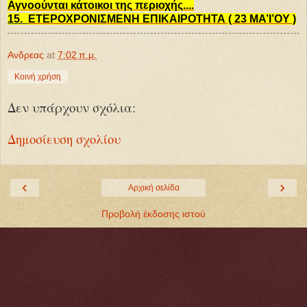
Αγνοούνται κάτοικοι της περιοχής....
15.
ΕΤΕΡΟΧΡΟΝΙΣΜΕΝΗ ΕΠΙΚΑΙΡΟΤΗΤΑ ( 23 ΜΑ’Ι’ΟΥ )
Ανδρεας
at
7:02 π.μ.
Κοινή χρήση
Δεν υπάρχουν σχόλια:
Δημοσίευση σχολίου
‹
›
Αρχική σελίδα
Προβολή έκδοσης ιστού