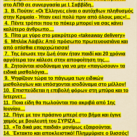
στο ΑΠΘ σε συνεργασία με Ι. Σαββίδη..
3.
Β. Πούτιν: «Οι Έλληνες είναι ο αυτόχθων πληθυσμός
στην Κριμαία - Ήταν εκεί πολύ πριν από όλους μας»!...
4.
Πέντε τρόποι που το πόκερ μπορεί να σας κάνει
καλύτερο άνθρωπο....
5.
Πίτα με γύρο στο μακρύτερο «takeaway delivery»
6.
Μπλέικ Λάιβλι: Από πρόσωπο πρωτευουσιάνα και
από οπίσθια επαρχιώτισσα!
7.
Της έσωσε την ζωή όταν ήταν παιδί και 20 χρόνια
αργότερα τον κάλεσε στην αποφοίτηση της....
8.
Ζητούνται ισοδύναμα για να μην «παγώσουν» τα
ειδικά μισθολόγια...
9.
Ψηφίζουν τώρα το πάγωμα των ειδικών
μισθολογίων και υπόσχονται ισοδύναμα στο μέλλον!
10.
Επισπεύδεται η επιβολή φόρων στη μπύρα και το
ίντερνετ...
11.
Ποια είδη θα πωλούνται πιο ακριβά από 1ης
Ιουνίου....
12.
Πήγε με τον πράσινο μπερέ στο βήμα και έγινε
χαμός με βουλευτή του ΣΥΡΙΖΑ....
13.
«Τα δικά μας παιδιά» μονίμως εξαιρούνται.
14.
Έκτακτο και αποκλειστικό! Πλημμύρισε ο Ιλισσός!