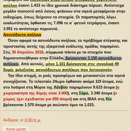
ασύλου
έναντι 1.433 το ίδιο χρονικό διάστημα πέρυσι. Αντίστοιχα
μεγάλο ποσοστό από όσους φτάνουν στα νησιά μεταφέρεται στην
ενδοχώρα, όπως δείχνουν τα στοιχεία. Οι παραπομπές λόγω
ευαλωτότητας έφθασαν τις 7.096 το α΄ φετινό τετράμηνο, έναντι
3.951 το αντίστοιχο περυσινό.
Ασυνόδευτα ανήλικα
Όσον αφορά τα ασυνόδευτα ανήλικα, το πρόβλημα στέγασης και
προστασίας αυτής της εξαιρετικά ευάλωτης ομάδας παραμένει.
Στις
30 Απριλίου 2018
, σύμφωνα πάντα με τα στοιχεία που
δημοσιοποιήθηκαν στην Ελλάδα
, βρίσκονταν 3.150 ασυνόδευτοι
ανήλικοι
. Από αυτούς,
μόνο 1.101 βρίσκονται στις συνολικά 49
δομές φιλοξενίας ασυνόδευτων ανηλίκων που λειτουργούν
.
Την ίδια στιγμή, οι ροές προσφύγων και μεταναστών στα νησιά
συνεχίζονται. Το τελευταίο 24ωρο έφθασαν ακόμα 119 άτομα, ενώ
στο hotspot στη Μόρια της
Λέσβου
παραμένουν 9.633 άτομα (
η
χωρητικότητα της δομής είναι 3.000
), στη
Σάμο
, 3.340 άτομα (
ο
χώρος έχει σχεδιαστεί για 650 άτομα
) και στη ΒΙΑΛ στη
Χίο
βρίσκονται 1.570 άτομα με ανώτατο όριο τα 1.015.
Ανδρεας
at
3:00 π.μ.
Κοινή χρήση