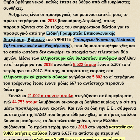
Θήβα βρέθηκε νεκρό, καθώς έπεσε σε βόθρο υπό αδιευκρίνιστες
συνθήκες.
Αυξημένες είναι οι προσφυγικές και μεταναστευτικές ροές το
πρώτο τετράμηνο του
2018
(Ιανουάριος-Απρίλιος), όπως
παρουσιάζονται στο 2ο τεύχος του ενημερωτικού δελτίου για το
προσφυγικό από την
Ειδική Γραμματεία Επικοινωνιακής
Διαχείρισης Κρίσεων
του ΥΨΗΠΤΕ (
Υπουργείο Ψηφιακής Πολιτικής
Τηλεπικοινωνιών και Ενημέρωσης
), που δημοσιοποιήθηκε χθες και
το οποίο ωστόσο δεν αναφέρει τα στοιχεία των τελευταίων δύο
μηνών. Μέσω των
ελληνοτουρκικών θαλασσίων συνόρων
εισήλθαν
το α΄ τετράμηνο του
2018
συνολικά
8.522 άτομα
έναντι 5.307 το α΄
τετράμηνο του 2017. Επίσης, οι παράτυπες εισροές στα
ελληνοτουρκικά χερσαία σύνορα
ανήλθαν σε
5.802
το α΄ τετράμηνο
του τρέχοντος έτους έναντι μόλις 667 το αντίστοιχο περυσινό
διάστημα.
Συνολικά
21.002 αιτούντες άσυλο
στεγάζονται σε διαμερίσματα,
ενώ
44.753 άτομα
λαμβάνουν οικονομική βοήθεια κυρίως για σίτιση
μέσω προπληρωμένων καρτών. Και ενώ σε όλη την Ε.Ε., σύμφωνα
με στοιχεία της EASO που δημοσιεύθηκαν χθες, οι αιτήσεις ασύλου
βαίνουν μειούμενες τα δύο τελευταία χρόνια, στην Ελλάδα
αυξάνονται. Το πρώτο τετράμηνο του
2018
στα νησιά
κατατέθηκαν
9.469 αιτήσεις ασύλου
έναντι 6.637 το αντίστοιχο περυσινό
τετράμηνο και
εκδόθηκαν 2.588 θετικές αποφάσεις χορήγησης