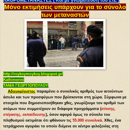
ΛΑΘΡΟΜΕΤΑΝΑΣΤΕΣ
( Και με γνωμάτευση του ΣτΕ )
Μόνο εκτιμήσεις υπάρχουν για το σύνολο
των μεταναστών
http://roykoymoykoy.blogspot.gr/
Kathimerini
ΤΑΝΙΑ ΓΕΩΡΓΙΟΠΟΥΛΟΥ
Αδιευκρίνιστος
παραμένει ο συνολικός αριθμός των αιτούντων
άσυλο και των προσφύγων που βρίσκονται στη χώρα. Σύμφωνα με
στοιχεία που δημοσιοποιήθηκαν χθες, γνωρίζουμε τον αριθμό των
ατόμων που συμμετέχουν σε διάφορα προγράμματα (
σίτισης,
στέγασης, εκπαίδευσης
), όσον αφορά όμως το σύνολο του
πληθυσμού εκτιμάται ότι φθάνουν τις
55.000 συνολικά
. Χθες, ένα
τετράχρονο αγοράκι το οποίο διέμενε σε κέντρο φιλοξενίας στη