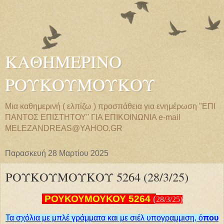
ΚΑΘΗΜΕΡΙΝΟ
ΡΟΥΚΟΥΜΟΥΚΟΥ
Μια καθημερινή ( ελπίζω ) προσπάθεια για ενημέρωση ''ΕΠΙ
ΠΑΝΤΟΣ ΕΠΙΣΤΗΤΟΥ'' ΓΙΑ ΕΠΙΚΟΙΝΩΝΙΑ e-mail
MELEZANDREAS@YAHOO.GR
Παρασκευή 28 Μαρτίου 2025
ΡΟΥΚΟΥΜΟΥΚΟΥ 5264 (28/3/25)
ΡΟΥΚΟΥΜΟΥΚΟΥ
5264
(
28/
3
/
25
)
Τα σχόλια με μπλέ γράμματα και με σιέλ υπογραμμιση, ό
που