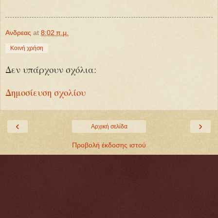
Ανδρεας
at
8:02 π.μ.
Κοινή χρήση
Δεν υπάρχουν σχόλια:
Δημοσίευση σχολίου
‹
›
Αρχική σελίδα
Προβολή έκδοσης ιστού