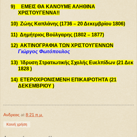
9)
ΕΜΕΙΣ ΘΑ ΚΑΝΟΥΜΕ ΑΛΗΘΙΝΑ
ΧΡΙΣΤΟΥΓΕΝΝΑ!!
10)
Ζώης Καπλάνης (1736 – 20 Δεκεμβρίου 1806)
11)
Δημήτριος Βούλγαρης (1802 – 1877)
12)
ΑΚΤΙΝΟΓΡΑΦΙΑ ΤΩΝ ΧΡΙΣΤΟΥΓΕΝΝΩΝ
Γιώργος Φωτόπουλος
13)
Ίδρυση Στρατιωτικής Σχολής Ευελπίδων (21 Δεκ
1828 )
14)
ΕΤΕΡΟΧΡΟΝΙΣΜΕΝΗ ΕΠΙΚΑΙΡΟΤΗΤΑ (21
ΔΕΚΕΜΒΡΙΟΥ )
Ανδρεας
at
8:21 π.μ.
Κοινή χρήση