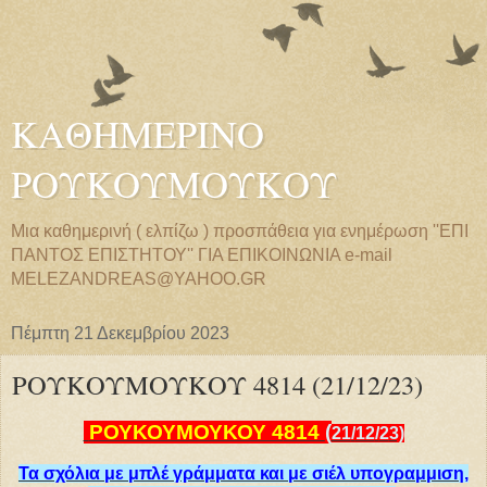
ΚΑΘΗΜΕΡΙΝΟ
ΡΟΥΚΟΥΜΟΥΚΟΥ
Μια καθημερινή ( ελπίζω ) προσπάθεια για ενημέρωση ''ΕΠΙ
ΠΑΝΤΟΣ ΕΠΙΣΤΗΤΟΥ'' ΓΙΑ ΕΠΙΚΟΙΝΩΝΙΑ e-mail
MELEZANDREAS@YAHOO.GR
Πέμπτη 21 Δεκεμβρίου 2023
ΡΟΥΚΟΥΜΟΥΚΟΥ 4814 (21/12/23)
ΡΟΥΚΟΥΜΟΥΚΟΥ 4
814
(
21
/
12
/
2
3)
Τα σχόλια με μπλέ γράμματα και με σιέλ υπογραμμιση,